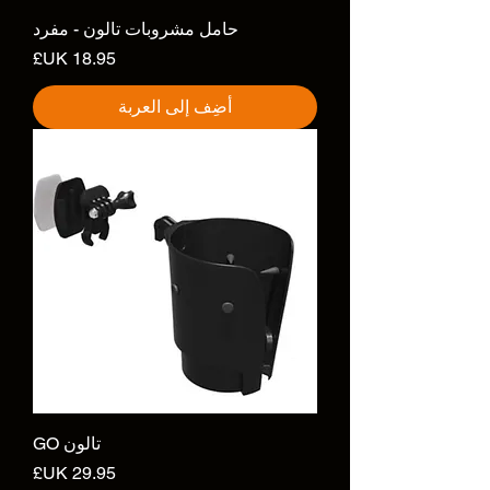
حامل مشروبات تالون - مفرد
السعر
أضِف إلى العربة
تالون GO
السعر