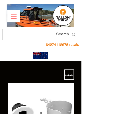
هاتف
+64274112678
تصفية