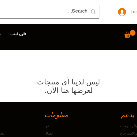
Log
تالون اذهب
ش
لعرضها هنا الآن.
يدعم
معلومات
 والرسومات
عن
الاسترجاع
اتصال
الشا