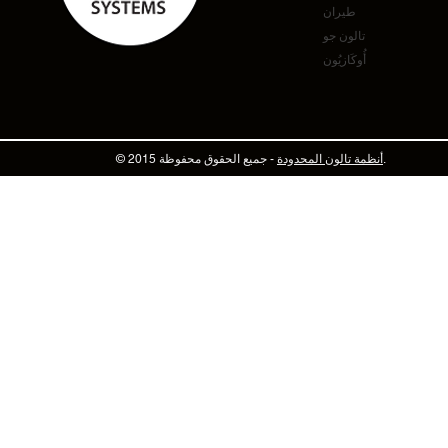
طيران
تالون جو
أُوكَازيُون
- جميع الحقوق محفوظة.
أنظمة تالون المحدودة
© 2015