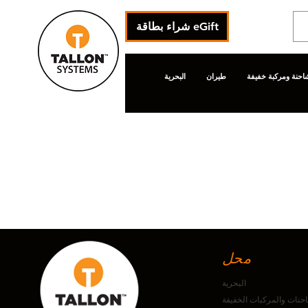
شراء بطاقة eGift
احنة ومركبة خفيفة
طيران
البحرية
محل
البحرية
حنات والمركبات الخفيفة