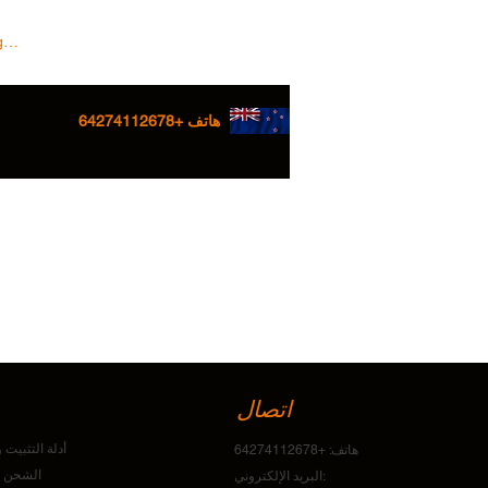
 In/Sign up
هاتف +64274112678
اتصال
أدلة التثبيت
هاتف: +64274112678
الشحن و
البريد الإلكتروني: