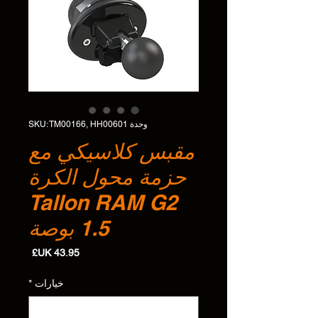
وحدة SKU: TM00166, HH00601
مقبس كلاسيكي مع
حزمة محول الكرة
Tallon RAM G2
1.5 بوصة
السعر
خيارات
*