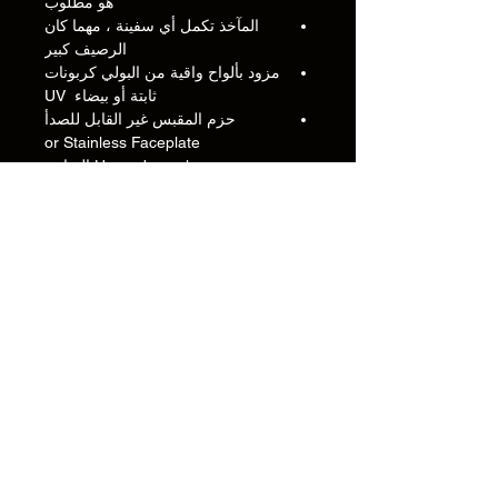
هو مطلوب
المآخذ تكمل أي سفينة ، مهما كان
الرصيف كبير
مزود بألواح واقية من البولي كربونات
ثابتة أو بيضاء UV
حزم المقبس غير القابل للصدأ
or Stainless Faceplate
Upgrade packs المتاحة
جميع الفولاذ المقاوم للصدأ هو 316
درجة بحرية
احصل على واحدة من our Install
kits for تثبيت أسرع منظف
تثبيت سهل أو متجر ، راجع our
تثبيت
الفيديو
اِصطِلاحِيّ
تعليمات تثبيت ocket: Sheet Link
أبعاد لوحة الواجهة: رابط الورقة
قياس عمق المنتج: رابط الورقة
معلومات