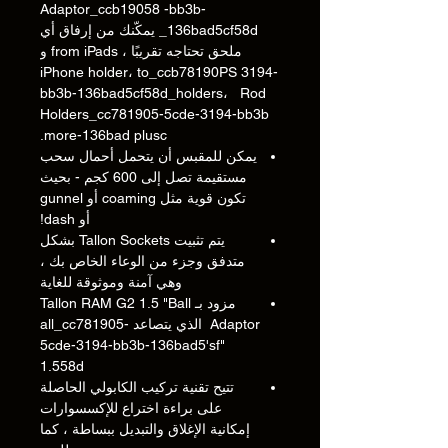
Adaptor_ccb19058 -bb3b-
136bad5cf58d_ يمكّنك من إرفاق أي
ملحق تحتاجه تقريبًا ، from iPads و
iPhone holder، to_ccb78190PS 3194-
bb3b-136bad5cf58d_holders، Rod
Holders_cc781905-5cde-3194-bb3b
more-136bad plusc.
يمكن للمقبس أن يتحمل أحمال سحب
مستقيمة تصل إلى 600 كجم - بحيث
تكون قوية مثل coaming أو gunnel
أو dash!
يتم تثبيت Tallon Sockets بشكل
متدفق وجزء من الوعاء الخاص بك ،
وهي آمنة وموثوقة للغاية
مزود بـ Tallon RAM G2 1.5 "Ball
Adaptor الذي يتصاعد all_cc781905-
5cde-3194-bb3b-136bad5'sf"
1.558d
تتيح تقنية تركيب الكابولي الحاصلة
على براءة اختراع للإكسسوارات
إمكانية الإغلاق والتبديل ببساطة ، كما