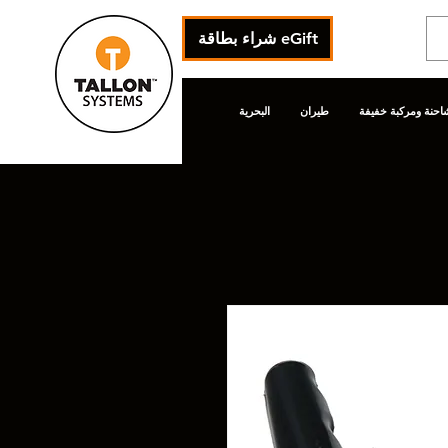
شراء بطاقة eGift
احنة ومركبة خفيفة
طيران
البحرية