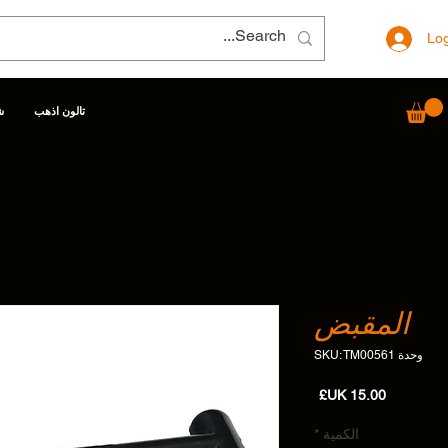
Log
تالون اذهب
ش
المقبض
وحدة SKU: TM00561
السعر
الكمية
*