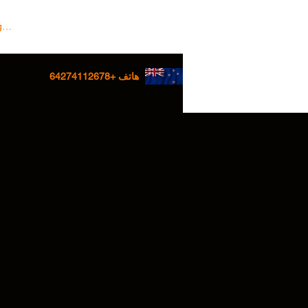
 In/Sign up
هاتف +64274112678