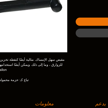
مقبض سهل الإمساك. مثالية أيضًا كنقطة تخزين
للزوارق ، وما إلى ذلك. ويمكن أيضًا استخدامها
Tallon ™. مصنوعة من بلاستيك l
تباع كـ: حزمة محمو
يدعم
معلومات