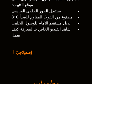
موقع التثبيت:
يستبدل الجوز الخلفي القياسي
مصنوع من الفولاذ المقاوم للصدأ 316
بديل مستقيم للأمام للوصول الخلفي
شاهد الفيديو الخاص بنا لمعرفة كيف
يعمل
اِصطِلاحِيّ
أبعاد المنتج: sheet link
تعليمات التثبيت: Sheet link
الرسم بلوحة الوجه المستديرة: Sheet link
معلومات
• مادة (مواد) المنتج:
316 الفولاذ
عن
المقاوم للصدأ
اتصال
• حجم المنتج (مم):
60 × 4 × 25
يدعم
• وزن الحقيبة، وزن
0.09 كجم
الحمولة :
أدلة التثبيت والرسومات