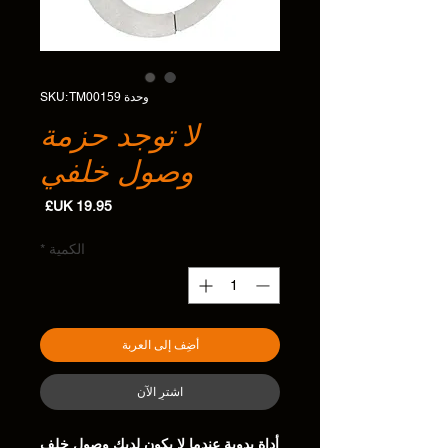
وحدة SKU: TM00159
لا توجد حزمة
وصول خلفي
السعر
الكمية
*
أضِف إلى العربة
اشترِ الآن
أداة يدوية عندما لا يكون لديك وصول خلف