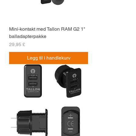
Mini-kontakt med Tallon RAM G2 1"
balladapterpakke
Pris
29,95 £
Legg til i handlekurv