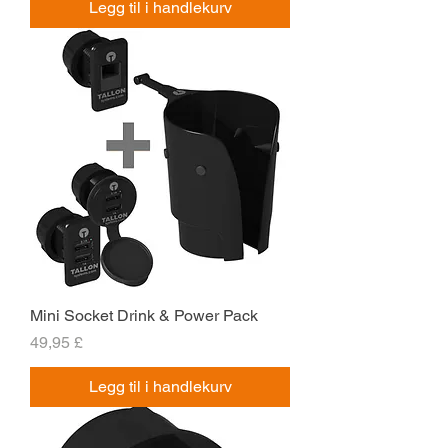
Legg til i handlekurv
Mini Socket Drink & Power Pack
Pris
49,95 £
Legg til i handlekurv