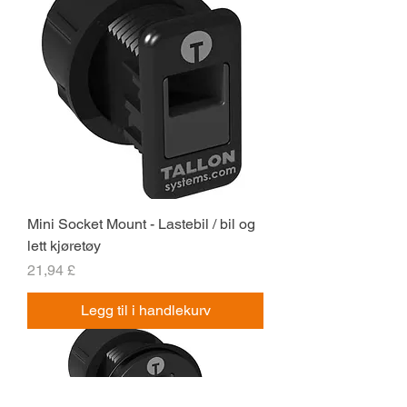
Mini Socket Mount - Lastebil / bil og
lett kjøretøy
Pris
21,94 £
Legg til i handlekurv