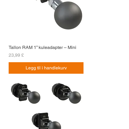
Tallon RAM 1” kuleadapter – Mini
Pris
23,99 £
Legg til i handlekurv