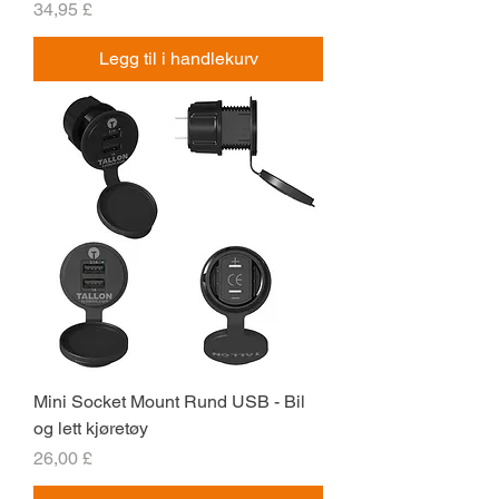
Pris
34,95 £
Legg til i handlekurv
Mini Socket Mount Rund USB - Bil
og lett kjøretøy
Pris
26,00 £