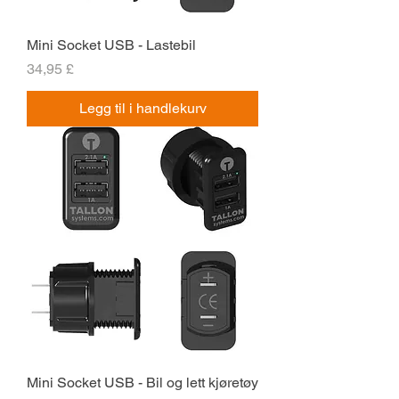
Mini Socket USB - Lastebil
Pris
34,95 £
Legg til i handlekurv
Mini Socket USB - Bil og lett kjøretøy