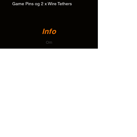
Game Pins og 2 x Wire Tethers
Info
Om
Kontakt
Brukerstøtte
Installasjonsveiledninger og tegninger
Frakt og retur
betalingsmetoder
Personvernerklæring
Kontakt
T:
+64 274 112 678