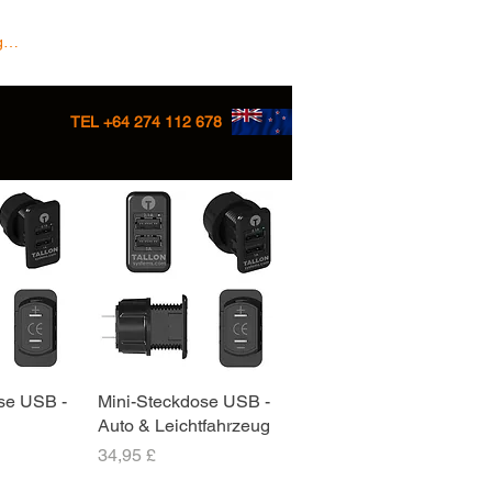
 In/Sign up
TEL +64 274 112 678
se USB -
sicht
Mini-Steckdose USB -
Schnellansicht
Auto & Leichtfahrzeug
Preis
34,95 £