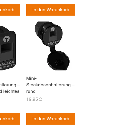
renkorb
In den Warenkorb
sicht
Mini-
Schnellansicht
lterung –
Steckdosenhalterung –
 leichtes
rund
Preis
19,95 £
renkorb
In den Warenkorb