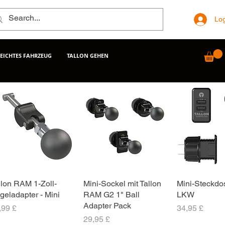
Log
LEICHTES FAHRZEUG
TALLON GEHEN
llon RAM 1-Zoll-
Schnellansicht
Mini-Sockel mit Tallon
Schnellansicht
Mini-Steckdo
Schnellan
geladapter - Mini
RAM G2 1" Ball
LKW
Adapter Pack
eis
Preis
,99 £
34,95 £
Preis
29,95 £