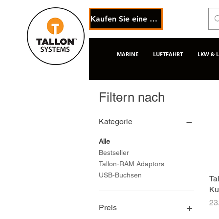
Kaufen Sie eine eGift-Karte
MARINE
LUFTFAHRT
LKW & 
Filtern nach
Kategorie
Alle
Bestseller
Tallon-RAM Adaptors
USB-Buchsen
Ta
Ku
Pr
23
Preis