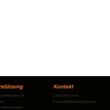
rstützung
Kontakt
onsanleitungen und
T: +64 274 112 678
gen
E:
accounts@tallonsystems.com
& Rücksendungen