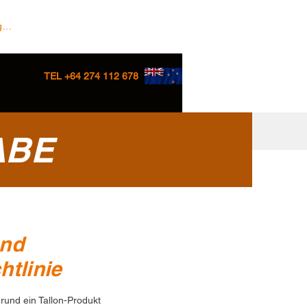
 In/Sign up
TEL +64 274 112 678
ABE
und
tlinie
und ein Tallon-Produkt