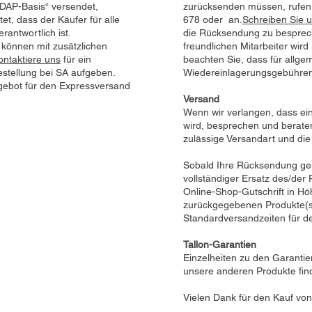
„DAP-Basis“ versendet,
zurücksenden müssen, rufen 
et, dass der Käufer für alle
678 oder an.
Schreiben Sie u
rantwortlich ist.
die Rücksendung zu besprec
können mit zusätzlichen
freundlichen Mitarbeiter wird
ontaktiere uns
für ein
beachten Sie, dass für allg
estellung bei SA aufgeben.
Wiedereinlagerungsgebühren
ngebot für den Expressversand
Versand
Wenn wir verlangen, dass ei
wird, besprechen und beraten
zulässige Versandart und di
Sobald Ihre Rücksendung ge
vollständiger Ersatz des/der
Online-Shop-Gutschrift in H
zurückgegebenen Produkte(s)
Standardversandzeiten für de
Tallon-Garantien
Einzelheiten zu den Garantie
unsere anderen Produkte fin
Vielen Dank für den Kauf von