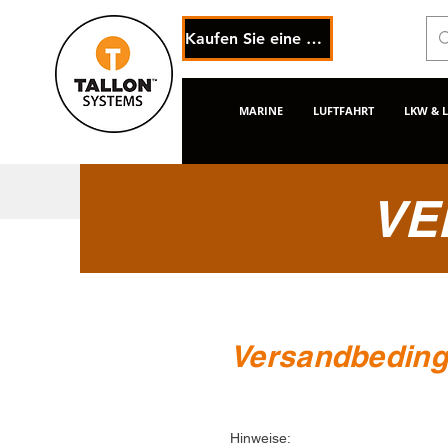
Kaufen Sie eine eGift-Karte
MARINE
LUFTFAHRT
LKW & 
VE
Versandbedin
Hinweise: