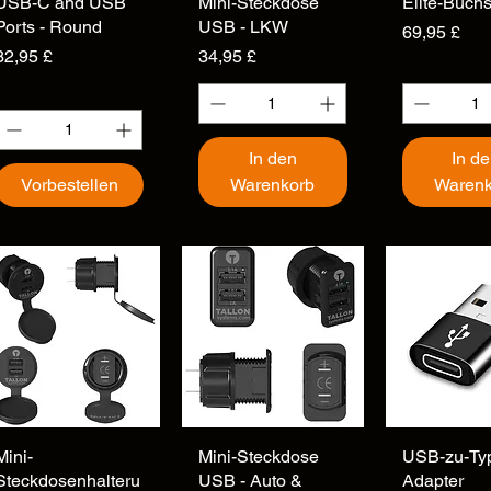
USB-C and USB
Schnellansicht
Mini-Steckdose
Schnellansicht
Elite-Buch
Schnellan
Ports - Round
USB - LKW
Preis
69,95 £
Preis
Preis
32,95 £
34,95 £
In den
In d
Vorbestellen
Warenkorb
Warenk
Mini-
Schnellansicht
Mini-Steckdose
Schnellansicht
USB-zu-Ty
Schnellan
Steckdosenhalteru
USB - Auto &
Adapter