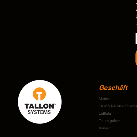
Geschäft
Marine
LKW & leichtes Fahrze
Luftfahrt
Tallon gehen
Verkauf