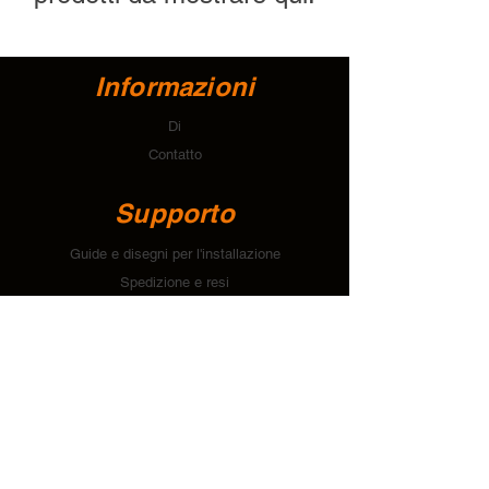
Informazioni
Di
Contatto
Supporto
Guide e disegni per l'installazione
Spedizione e resi
Modalità di pagamento
politica sulla riservatezza
Contatto
T:
+64 274 112 678
E:
account@tallonsystems.com