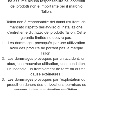
né assume alcuna responsabilità nei confronti
dei prodotti non è importante per il marchio
Tallon.
Tallon non è responsabile dei danni risultanti dal
mancato rispetto dell'avviso di installazione,
d'entretien e d'utilizzo del prodotto Tallon. Cette
garantie limitée ne couvre pas:
Les dommages provoqués par une utilizzation
avec des produits ne portant pas la marque
Tallon ;
Les dommages provoqués par un accident, un
abus, une mauvaise utilisation, une inondation,
un incendie, un tremblement de terre ou autres
cause extérieures ;
Les dommages provoqués par l'exploitation du
produit en dehors des utilizzations permises ou
prévues, telles que décrites par Tallon ;
Un prodotto o un pezzo è stato modificato per
cambiare la funzionalità o la capacità senza il
permesso di Tallon
Dans le cas d'une douille encastrée Tallon avec
alimentation électrique, la garantie de
remplacement à vie ne couvre pas les
composantsélectriques, notamment et de