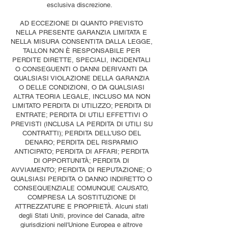
esclusiva discrezione.
AD ECCEZIONE DI QUANTO PREVISTO
NELLA PRESENTE GARANZIA LIMITATA E
NELLA MISURA CONSENTITA DALLA LEGGE,
TALLON NON È RESPONSABILE PER
PERDITE DIRETTE, SPECIALI, INCIDENTALI
O CONSEGUENTI O DANNI DERIVANTI DA
QUALSIASI VIOLAZIONE DELLA GARANZIA
O DELLE CONDIZIONI, O DA QUALSIASI
ALTRA TEORIA LEGALE, INCLUSO MA NON
LIMITATO PERDITA DI UTILIZZO; PERDITA DI
ENTRATE; PERDITA DI UTILI EFFETTIVI O
PREVISTI (INCLUSA LA PERDITA DI UTILI SU
CONTRATTI); PERDITA DELL'USO DEL
DENARO; PERDITA DEL RISPARMIO
ANTICIPATO; PERDITA DI AFFARI; PERDITA
DI OPPORTUNITÀ; PERDITA DI
AVVIAMENTO; PERDITA DI REPUTAZIONE; O
QUALSIASI PERDITA O DANNO INDIRETTO O
CONSEQUENZIALE COMUNQUE CAUSATO,
COMPRESA LA SOSTITUZIONE DI
ATTREZZATURE E PROPRIETÀ. Alcuni stati
degli Stati Uniti, province del Canada, altre
giurisdizioni nell'Unione Europea e altrove