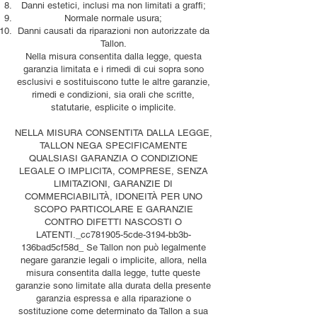
Danni estetici, inclusi ma non limitati a graffi;
Normale normale usura;
Danni causati da riparazioni non autorizzate da
Tallon.
Nella misura consentita dalla legge, questa
garanzia limitata e i rimedi di cui sopra sono
esclusivi e sostituiscono tutte le altre garanzie,
rimedi e condizioni, sia orali che scritte,
statutarie, esplicite o implicite.
NELLA MISURA CONSENTITA DALLA LEGGE,
TALLON NEGA SPECIFICAMENTE
QUALSIASI GARANZIA O CONDIZIONE
LEGALE O IMPLICITA, COMPRESE, SENZA
LIMITAZIONI, GARANZIE DI
COMMERCIABILITÀ, IDONEITÀ PER UNO
SCOPO PARTICOLARE E GARANZIE
CONTRO DIFETTI NASCOSTI O
LATENTI._cc781905-5cde-3194-bb3b-
136bad5cf58d_ Se Tallon non può legalmente
negare garanzie legali o implicite, allora, nella
misura consentita dalla legge, tutte queste
garanzie sono limitate alla durata della presente
garanzia espressa e alla riparazione o
sostituzione come determinato da Tallon a sua