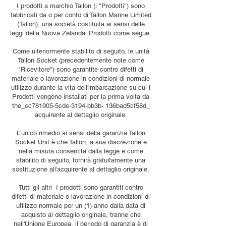
I prodotti a marchio Tallon (i "Prodotti") sono
fabbricati da o per conto di Tallon Marine Limited
(Tallon), una società costituita ai sensi delle
leggi della Nuova Zelanda. Prodotti come segue:
Come ulteriormente stabilito di seguito, le unità
Tallon Socket (precedentemente note come
"Ricevitore") sono garantite contro difetti di
materiale o lavorazione in condizioni di normale
utilizzo durante la vita dell'imbarcazione su cui i
Prodotti vengono installati per la prima volta da
the_cc781905-5cde-3194-bb3b- 136bad5cf58d_
acquirente al dettaglio originale.
L'unico rimedio ai sensi della garanzia Tallon
Socket Unit è che Tallon, a sua discrezione e
nella misura consentita dalla legge e come
stabilito di seguito, fornirà gratuitamente una
sostituzione all'acquirente al dettaglio originale.
Tutti gli altri I prodotti sono garantiti contro
difetti di materiale o lavorazione in condizioni di
utilizzo normale per un (1) anno dalla data di
acquisto al dettaglio originale, tranne che
nell'Unione Europea, il periodo di garanzia è di