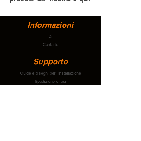
Informazioni
Di
Contatto
Supporto
Guide e disegni per l'installazione
Spedizione e resi
Modalità di pagamento
politica sulla riservatezza
Contatto
T:
+64 274 112 678
E:
account@tallonsystems.com