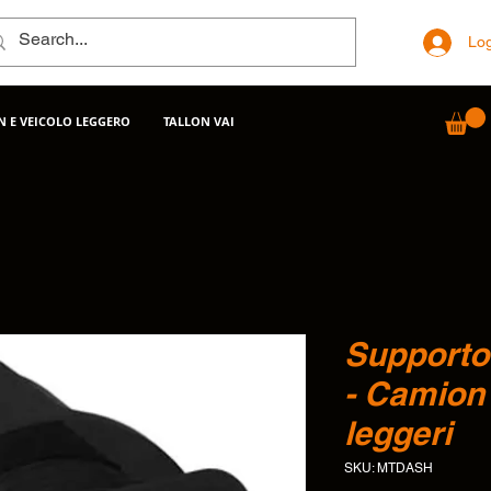
Log
 E VEICOLO LEGGERO
TALLON VAI
Supporto
- Camion 
leggeri
SKU: MTDASH