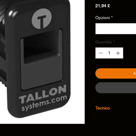
Prezzo
21,94 £
Opzioni
*
Seleziona
Quantità
*
A
Tecnico
Disegno dimensionale: S
• Disponibile in :