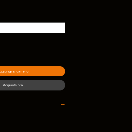
ggiungi al carrello
Acquista ora
heet link
Nero