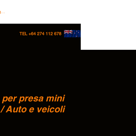
 In/Sign up
TEL +64 274 112 678
 per presa mini
/ Auto e veicoli