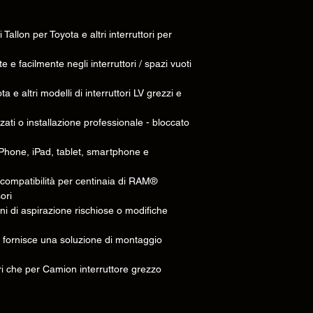
• Materiale(i) del prodo
Tallon per Toyota e altri interruttori per
• Dimensioni del prodo
(mm):
e facilmente negli interruttori / spazi vuoti
• Peso del pacco :
a e altri modelli di interruttori LV grezzi e
• Dimensioni della
confezione (mm):
zati o installazione professionale - bloccato
• Il pacchetto include:
Phone, iPad, tablet, smartphone e
ompatibilità per centinaia di RAM®
ori
ni di aspirazione rischiose o modifiche
 fornisce una soluzione di montaggio
eri che per Camion interruttore grezzo