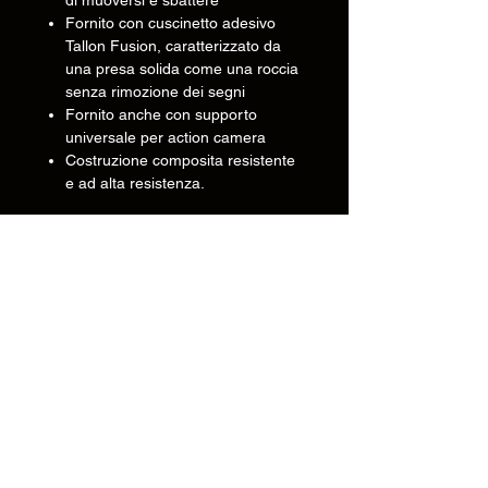
di muoversi e sbattere
Fornito con cuscinetto adesivo
Tallon Fusion, caratterizzato da
una presa solida come una roccia
senza rimozione dei segni
Fornito anche con supporto
universale per action camera
Costruzione composita resistente
e ad alta resistenza.
Tecnico
•
Nero
Disponibile
in :
Informazioni
•
Compositi ad alta
Materiale(i)
resistenza e acciaio
Di
del
inossidabile 316
Contatto
prodotto :
• Peso del
.126 kg