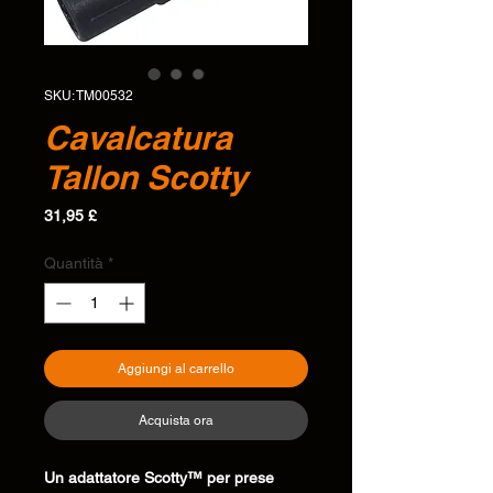
SKU: TM00532
Cavalcatura
Tallon Scotty
Prezzo
31,95 £
Quantità
*
Aggiungi al carrello
Acquista ora
Un adattatore Scotty™ per prese