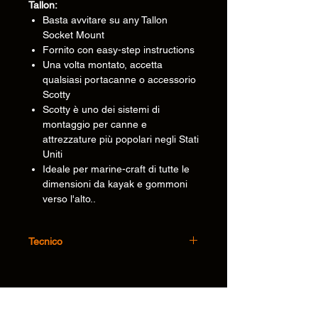
Tallon:
Basta avvitare su any Tallon
Socket Mount
Fornito con easy-step instructions
Una volta montato, accetta
qualsiasi portacanne o accessorio
Scotty
Scotty è uno dei sistemi di
montaggio per canne e
attrezzature più popolari negli Stati
Uniti
Ideale per marine-craft di tutte le
dimensioni da kayak e gommoni
verso l'alto..
Tecnico
• Materiale(i)
Nylon caricato a
del prodotto :
vetro e acciaio
inossidabile 316
Informazioni