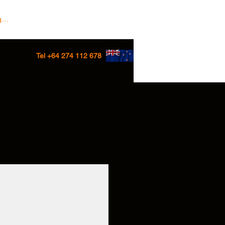
 In/Sign up
Tel +64 274 112 678