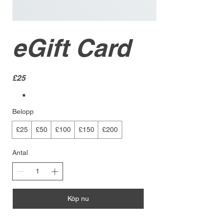
eGift Card
£25
Belopp
£25
£50
£100
£150
£200
Antal
Köp nu