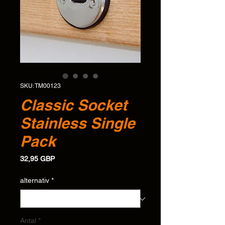
SKU: TM00123
Classic Socket
Stainless Single
Pack
Pris
32,95 GBP
alternativ
*
Antal
*