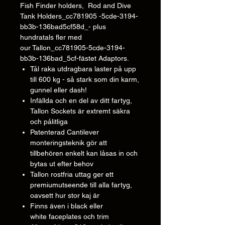
Fish Finder holders, Rod and Dive
Tank Holders_cc781905 -5cde-3194-
bb3b-136bad5cf58d_- plus
hundratals fler med
our Tallon_cc781905-5cde-3194-
bb3b-136bad_5cf-fästet Adaptors.
Tål raka utdragbara laster på upp
till 600 kg - så stark som din karm,
gunnel eller dash!
Infällda och en del av ditt fartyg,
Tallon Sockets är extremt säkra
och pålitliga
Patenterad Cantilever
monteringsteknik gör att
tillbehören enkelt kan låsas in och
bytas ut efter behov
Tallon rostfria uttag ger ett
premiumutseende till alla fartyg,
oavsett hur stor kaj är
Finns även i black eller
white faceplates och trim