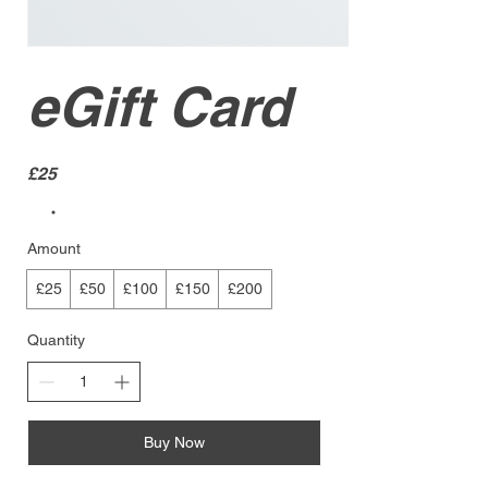
eGift Card
£25
Amount
£25
£50
£100
£150
£200
Quantity
Buy Now