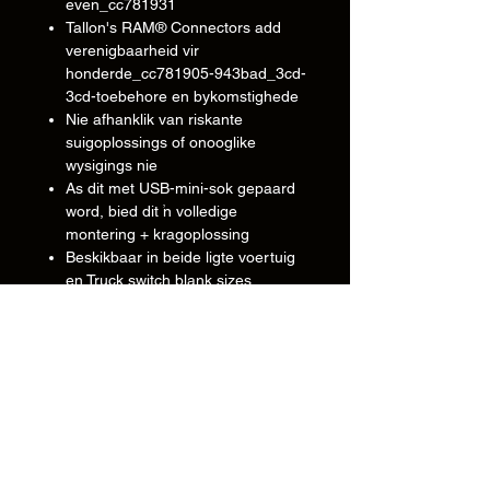
even_cc781931
Tallon's RAM® Connectors add
verenigbaarheid vir
honderde_cc781905-943bad_3cd-
3cd-toebehore en bykomstighede
Nie afhanklik van riskante
suigoplossings of onooglike
wysigings nie
As dit met USB-mini-sok gepaard
word, bied dit 'n volledige
montering + kragoplossing
Beskikbaar in beide ligte voertuig
en Truck switch blank sizes
Tegnies
• Beskikbaar in:
Swart
•
Dupont Zytel
Inligting
Produkmateriaal:
Polikarbonaat