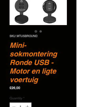
SKU: MTUSBROUND
Mini-
sokmontering
Ronde USB -
Motor en ligte
voertuig
Price
£26,00
Quantity
*