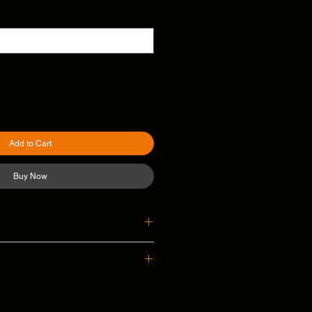
Add to Cart
Buy Now
-sok ligte voertuig: Sheet skakel
 Socket Truck: Sheet Skakel
-sok ronde: Sheet Skakel
stomers current discounts are not valid
ale. ***
Swart