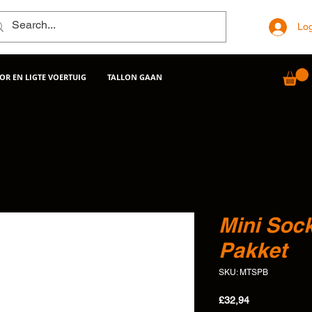
Log
R EN LIGTE VOERTUIG
TALLON GAAN
Mini Sock
Pakket
SKU: MTSPB
Price
£32,94