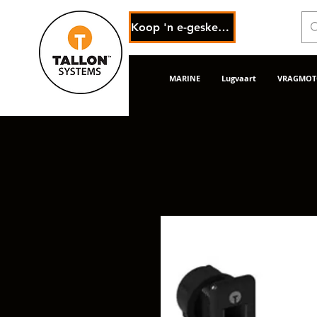
Koop 'n e-geskenkkaart
MARINE
Lugvaart
VRAGMOTO