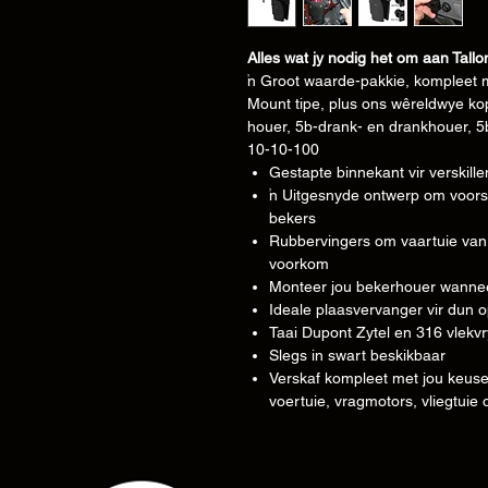
Alles wat jy nodig het om aan Tallo
'n Groot waarde-pakkie, kompleet m
Mount tipe, plus ons wêreldwye ko
houer, 5b-drank- en drankhouer, 
10-10-100
Gestapte binnekant vir verskille
'n Uitgesnyde ontwerp om voors
bekers
Rubbervingers om vaartuie van a
voorkom
Monteer jou bekerhouer wanneer
Ideale plaasvervanger vir dun 
Taai Dupont Zytel en 316 vlekvr
Slegs in swart beskikbaar
Verskaf kompleet met jou keuse 
voertuie, vragmotors, vliegtuie 