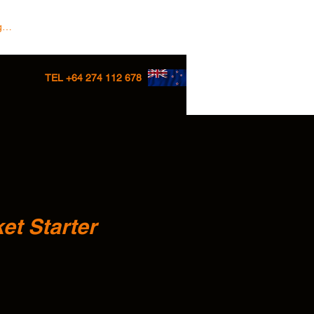
 In/Sign up
TEL +64 274 112 678
et Starter