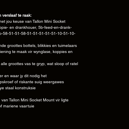
• Produkmateriaal(e):
n verslaaf te raak:
• Produkgrootte (mm):
et jou keuse van Tallon Mini Socket
ppie- en drankhouer, 5b-feed-en-drank-
• Pakketgewig:
5b-58-51-51-58-51-51-51-51-51-10-51-10-
• Pakketgrootte (mm):
nde groottes bottels, blikkies en tuimelaars
iening te maak vir wynglase, koppies en
• Pakket sluit in:
lle groottes vas te gryp, wat sloop of ratel
 en waar jy dit nodig het
opskroef of riskante suig weergawes
ye staal konstruksie
van Tallon Mini Socket Mount vir ligte
of mariene vaartuie