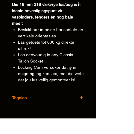
Die 16 mm 316 vlekvrye lus/oog is 'n
ideale bevestigingspunt vir
vasbinders, fenders en nog baie
meer:
Beskikbaar in beide horisontale en
vertikale oriëntasies
Las getoets tot 600 kg direkte
uittrek!
Los eenvoudig in any Classic
Tallon Socket
Locking Cam verseker dat jy in
enige rigting kan laai, met die wete
dat jou lus veilig gemonteer is!
Tegnies
•
316 vlekvrye
Produkmateriaal(e):
staal
Inligting
• Produkgrootte
90x35x25