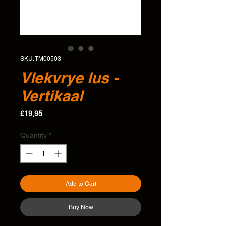
SKU: TM00503
Vlekvrye lus -
Vertikaal
Price
£19,95
Quantity
*
Add to Cart
Buy Now